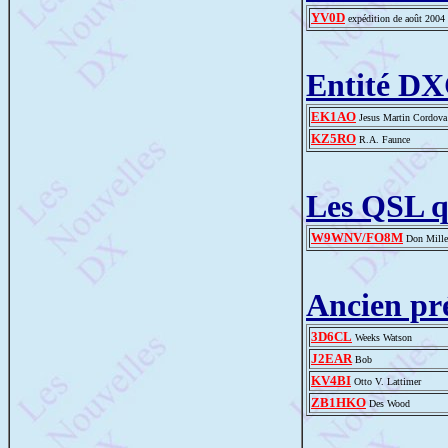
YV0D
expédition de août 2004
Entité D
EK1AO
Jesus Martin Cordova
KZ5RO
R.A. Faunce
Les QSL q
W9WNV/FO8M
Don Mille
Ancien pr
3D6CL
Weeks Watson
J2EAR
Bob
KV4BI
Otto V. Lattimer
ZB1HKO
Des Wood