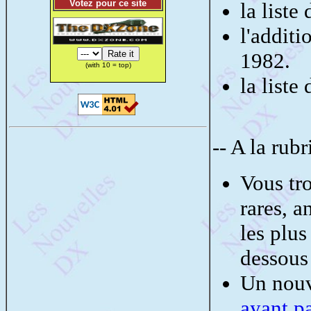
Votez pour ce site
la list
l'addit
1982.
(with 10 = top)
la liste
-- A la rub
Vous tr
rares, a
les plus
dessous 
Un nouv
ayant p