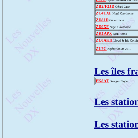
ZB2/F2JD
Gérard Jacot
ZC4TXF
Nigel Cawthorne
ZD8JD
Gérard Jacot
ZD9XF
Nigel Cawthorne
ZK1APX
Rick Harris
ZL0AKH
Lloyd & Iris Colvi
ZL7G
expédition de 2016
Les îles f
FK8AT
Georges Nagle
Les statio
Les statio