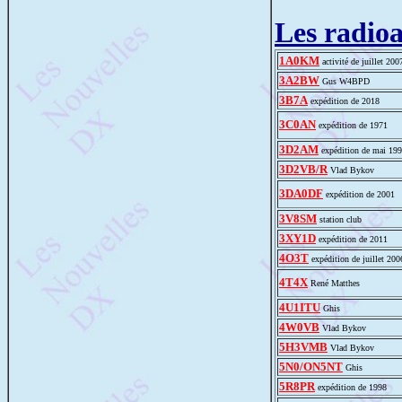
Les radio
1A0KM
activité de juillet 200
3A2BW
Gus W4BPD
3B7A
expédition de 2018
3C0AN
expédition de 1971
3D2AM
expédition de mai 19
3D2VB/R
Vlad Bykov
3DA0DF
expédition de 2001
3V8SM
station club
3XY1D
expédition de 2011
4O3T
expédition de juillet 200
4T4X
René Matthes
4U1ITU
Ghis
4W0VB
Vlad Bykov
5H3VMB
Vlad Bykov
5N0/ON5NT
Ghis
5R8PR
expédition de 1998