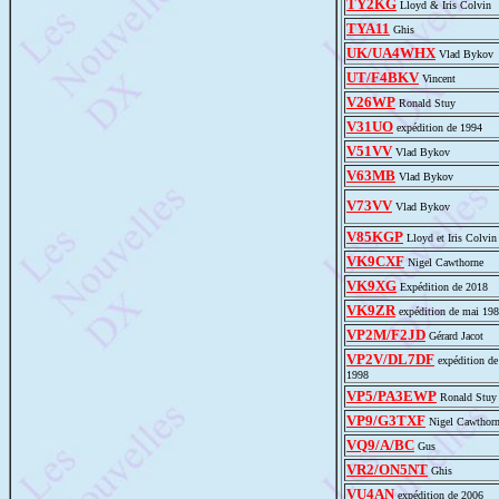
TY2KG
Lloyd & Iris Colvin
TYA11
Ghis
UK/UA4WHX
Vlad Bykov
UT/F4BKV
Vincent
V26WP
Ronald Stuy
V31UO
expédition de 1994
V51VV
Vlad Bykov
V63MB
Vlad Bykov
V73VV
Vlad Bykov
V85KGP
Lloyd et Iris Colvin
VK9CXF
Nigel Cawthorne
VK9XG
Expédition de 2018
VK9ZR
expédition de mai 19
VP2M/F2JD
Gérard Jacot
VP2V/DL7DF
expédition de
1998
VP5/PA3EWP
Ronald Stuy
VP9/G3TXF
Nigel Cawthor
VQ9/A/BC
Gus
VR2/ON5NT
Ghis
VU4AN
expédition de 2006