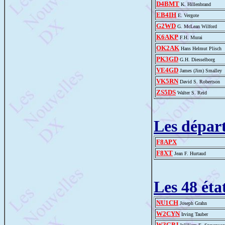
D4BMT
K. Hillenbrand
EB4IH
E. Vergote
G2WD
G. McLean Wilford
K6AKP
F.H. Murai
OK2AK
Hans Helmut Plisch
PK3GD
G.H. Diesselborg
VE4GD
James (Jim) Smalley
VK5RN
David S. Robertson
ZS5DS
Walter S. Reid
Les dépar
F8APX
F8XT
Jean F. Hurtaud
Les 48 éta
NU1CH
Joseph Grahn
W2CYN
Irving Tauber
W3GPJ