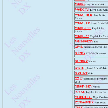
W6KG
Lloyd & Iris Colvin
W6KG/A4
Lloyd & Iris Colv
W6KG/HC8
Lloyd & Iris
Colvin
W6KG/TI5
Lloyd & Iris Col
W6QL/CE0
Lloyd & Iris
Colvin
W6QL/Z2
Lloyd & Iris Colv
WH8/F6EXV
Paul
XF4L
expédition de avril 1989
XT2DX
CQWW CW contest
XU7BKV
Vincent
XW1QL
Lloyd & Iris Colvin
XX9TNT
Ghis
XZ1J
expédition de novembre
2013
YB9/F4BKV
Vincent
YJ8KG
Lloyd et Iris Colvin
YU8/G3TXF
Nigel Cawthor
Z2/UA4WHX
Vlad Bykov
Z81X
expédition avril-mai 201