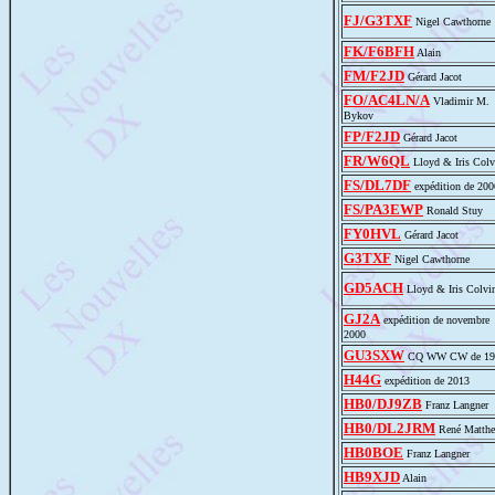
FJ/G3TXF
Nigel Cawthorne
FK/F6BFH
Alain
FM/F2JD
Gérard Jacot
FO/AC4LN/A
Vladimir M.
Bykov
FP/F2JD
Gérard Jacot
FR/W6QL
Lloyd & Iris Colv
FS/DL7DF
expédition de 200
FS/PA3EWP
Ronald Stuy
FY0HVL
Gérard Jacot
G3TXF
Nigel Cawthorne
GD5ACH
Lloyd & Iris Colvi
GJ2A
expédition de novembre
2000
GU3SXW
CQ WW CW de 19
H44G
expédition de 2013
HB0/DJ9ZB
Franz Langner
HB0/DL2JRM
René Matthe
HB0BOE
Franz Langner
HB9XJD
Alain