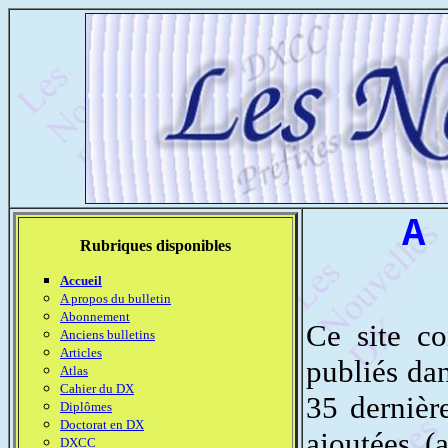
A 
Rubriques disponibles
Accueil
A propos du bulletin
Abonnement
Ce site co
Anciens bulletins
Articles
publiés da
Atlas
Cahier du DX
35 dernièr
Diplômes
Doctorat en DX
ajoutées (
DXCC