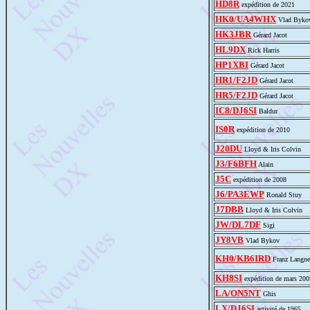
HD8R
expédition de 2021
HK0/UA4WHX
Vlad Byko
HK3JBR
Gérard Jacot
HL9DX
Rick Harris
HP1XBI
Gérard Jacot
HR1/F2JD
Gérard Jacot
HR5/F2JD
Gérard Jacot
IC8/DJ6SI
Baldur
IS0R
expédition de 2010
J20DU
Lloyd & Iris Colvin
J3/F6BFH
Alain
J5C
expédition de 2008
J6/PA3EWP
Ronald Stuy
J7DBB
Lloyd & Iris Colvin
JW/DL7DF
Sigi
JY8VB
Vlad Bykov
KH0/KB6IRD
Franz Langne
KH8SI
expédition de mars 200
LA/ON5NT
Ghis
LX/DJ6SI
activité de 1965