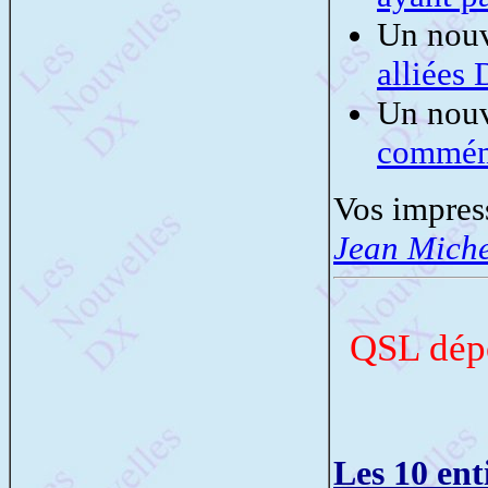
Un nouv
alliée
Un nouv
commémo
Vos impres
Jean Mich
QSL dépo
Les 10 ent