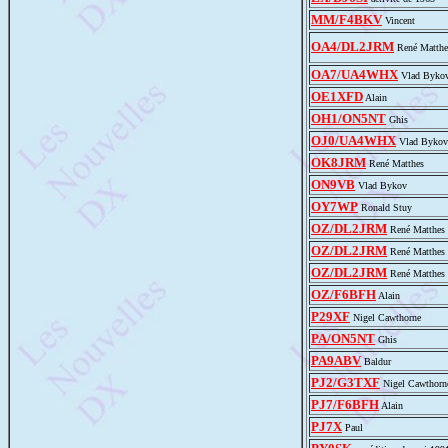
MM/F4BKV
Vincent
OA4/DL2JRM
René Matthe
OA7/UA4WHX
Vlad Byko
OE1XFD
Alain
OH1/ON5NT
Ghis
OJ0/UA4WHX
Vlad Bykov
OK8JRM
René Matthes
ON9VB
Vlad Bykov
OY7WP
Ronald Stuy
OZ/DL2JRM
René Matthes
OZ/DL2JRM
René Matthes
OZ/DL2JRM
René Matthes
OZ/F6BFH
Alain
P29XF
Nigel Cawthorne
PA/ON5NT
Ghis
PA9ABV
Baldur
PJ2/G3TXF
Nigel Cawthorn
PJ7/F6BFH
Alain
PJ7X
Paul