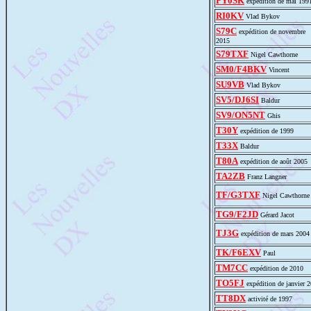
PY0SK
expédition de mai 199
RI0KV
Vlad Bykov
S79C
expédition de novembre
2015
S79TXF
Nigel Cawthorne
SM0/F4BKV
Vincent
SU9VB
Vlad Bykov
SV5/DJ6SI
Baldur
SV9/ON5NT
Ghis
T30Y
expédition de 1999
T33X
Baldur
T80A
expédition de août 2005
TA2ZB
Franz Langner
TF/G3TXF
Nigel Cawthorne
TG9/F2JD
Gérard Jacot
TJ3G
expédition de mars 2004
TK/F6EXV
Paul
TM7CC
expédition de 2010
TO5FJ
expédition de janvier 
TT8DX
activité de 1997