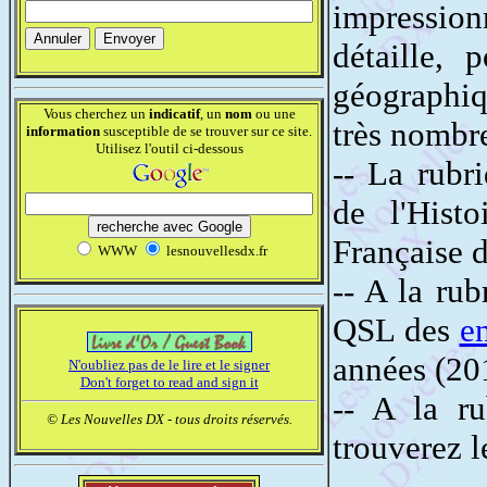
impressio
détaille,
géographiq
Vous cherchez un
indicatif
, un
nom
ou une
très nombre
information
susceptible de se trouver sur ce site.
Utilisez l'outil ci-dessous
-- La rubr
de l'Hist
Française 
WWW
lesnouvellesdx.fr
-- A la ru
QSL des
en
années (20
N'oubliez pas de le lire et le signer
Don't forget to read and sign it
-- A la ru
© Les Nouvelles DX - tous droits réservés.
trouverez l