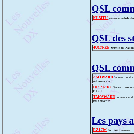
QSL comm
KL5ITU
journée mondiale des
QSL des st
4U13FEB
Journée des Nation
QSL comm
AM1WARD
Journée mondial
radio-amateurs
HF95IARU
95e anniversaire 
l'IARU
TM96WARD
Journée mondia
radio-amateurs
Les pays 
BZ1CM
Valentim Guerrero