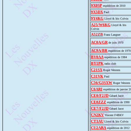
9X0SP
expédition de 2010
9X5DX
Paul
9Y4KG
Lloyd & Iris Colvin
A25/W6KG
Lloyd & Iris
Colvin
A52ZB
Franz Langner
AC0A/GR
de juin 1970
AC9A/BR
expédition de 1970
BV0AA
expédition de 1984
BY1PK
radio club
C21SX
Roger Western
C31VK
Paul
C56/G3SXW
Roger Western
C6ARI
expédition de janvier 2
CE0/F2JD
Gérard Jacot
CE0ZZZ
expédition de 1990
CE7/F2JD
Gérard Jacot
CN2KV
Vincent F4BKV
CT3AU
Lloyd & Iris Colvin
CU2ARA
expédition de 2012