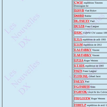
CW5F
expédition Timoteo
Dominguez Isl
D20VB
Vlad Bykov
D68BD
Baldur
DL/F6EXV
Paul
DU1ZB
Franz Langner
DX9C
CQWW CW contest 199
E31A
expédition de août 1993
E51M
expédition de 2012
EA1/F4BKV
Vincent
EA8/F4BKV
Vincent
EP2IA
Roger Western
ET3DX
expédition de 1993
F0ZN
Franz Langner
F2JD/J6L
Gérard Jacot
F6EXV
Paul
FG/F6BFH
Alain
FG0FOK
Lloyd & Iris Colvi
FH/G3SXW
Roger Western
FH0FLP
expédition de avril 