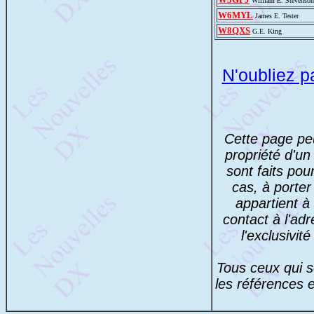
William E. Stevenson
W6MYL
James E. Tester
W8QXS
G.E. King
N'oubliez pa
Cette page peu
propriété d'un
sont faits pou
cas, à porter
appartient à 
contact à l'adr
l'exclusivit
Tous ceux qui s
les références e