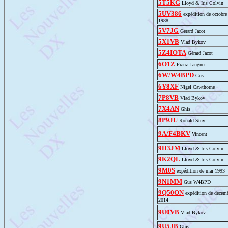
5T5KG
Lloyd & Iris Colvin
5UV386
expédition de octobre
1988
5V7JG
Gérard Jacot
5X1VB
Vlad Bykov
5Z4IOTA
Gérard Jacot
6O1Z
Franz Langner
6W/W4BPD
Gus
6Y8XF
Nigel Cawthorne
7P8VB
Vlad Bykov
7X4AN
Ghis
8P9JU
Ronald Stuy
9A/F4BKV
Vincent
9H3JM
Lloyd & Iris Colvin
9K2QL
Lloyd & Iris Colvin
9M0S
expédition de mai 1993
9N1MM
Gus W4BPD
9Q50ON
expédition de décem
2014
9U0VB
Vlad Bykov
9U5JB
Ghis