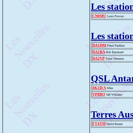
Les statio
CN8MU
Louis Provost
Les statio
DA1DM
Pierre Paulhiac
DA1RA
Bob Raymond
DA2VP
Pierre Vesseron
QSL Antar
4K1D/A
Mike
VP8BO
Taff Williams
Terres Aus
FT4YM
David Brunet