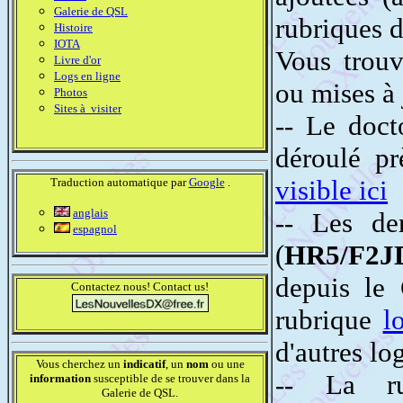
Galerie de QSL
rubriques d
Histoire
IOTA
Vous trouv
Livre d'or
Logs en ligne
ou mises à 
Photos
Sites à visiter
-- Le doc
déroulé pr
visible ici
Traduction automatique par
Google
.
anglais
-- Les de
espagnol
(
HR5/F2J
depuis le
Contactez nous! Contact us!
rubrique
l
d'autres lo
Vous cherchez un
indicatif
, un
nom
ou une
-- La r
information
susceptible de se trouver dans la
Galerie de QSL.