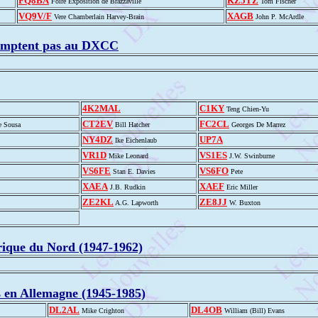
FQ8BA
KZ5TZ
Foire Exposition de Brazzaville
Tom Fischer
VQ9V/F
XAGB
Vere Chamberlain Harvey-Brain
John P. McArdle
omptent pas au DXCC
4K2MAL
C1KY
Teng Chien-Yu
CT2EV
FC2CL
e Sousa
Bill Hatcher
Georges De Marrez
NY4DZ
UP7A
Ike Eichenlaub
VR1D
VS1ES
Mike Leonard
J.W. Swinburne
VS6FE
VS6FO
Stan E. Davies
Pete
XAEA
XAEF
J.B. Rudkin
Eric Miller
ZE2KL
ZE8JJ
A.G. Lapworth
W. Buxton
frique du Nord (1947-1962)
es en Allemagne (1945-1985)
DL2AL
DL4OB
Mike Crighton
William (Bill) Evans