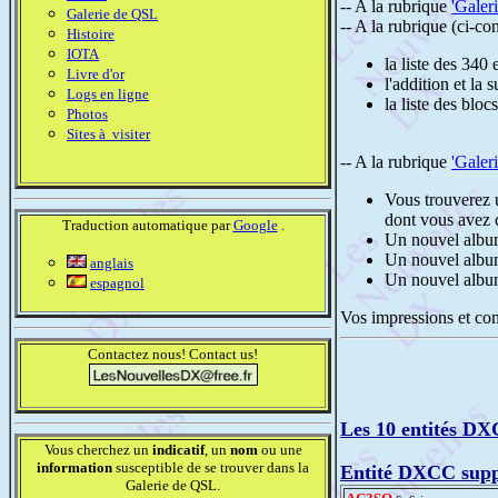
-- A la rubrique
'Galer
Galerie de QSL
-- A la rubrique (ci-co
Histoire
IOTA
la liste des 340
Livre d'or
l'addition et l
Logs en ligne
la liste des bloc
Photos
Sites à visiter
-- A la rubrique
'Galer
Vous trouverez u
dont vous avez c
Traduction automatique par
Google
.
Un nouvel alb
Un nouvel alb
anglais
Un nouvel alb
espagnol
Vos impressions et co
Contactez nous! Contact us!
Les 10 entités DX
Vous cherchez un
indicatif
, un
nom
ou une
information
susceptible de se trouver dans la
Entité DXCC sup
Galerie de QSL.