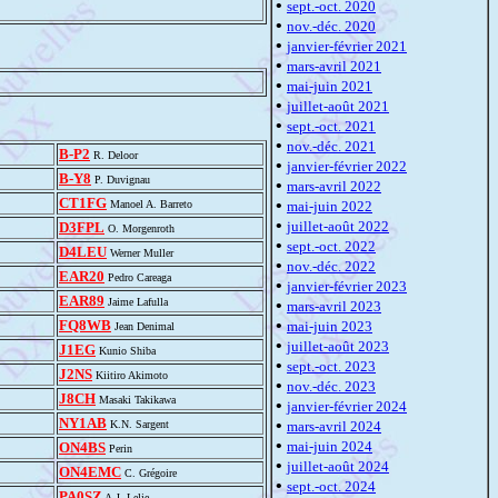
•
sept.-oct. 2020
•
nov.-déc. 2020
•
janvier-février 2021
•
mars-avril 2021
•
mai-juin 2021
•
juillet-août 2021
•
sept.-oct. 2021
•
nov.-déc. 2021
B-P2
R. Deloor
•
janvier-février 2022
B-Y8
P. Duvignau
•
mars-avril 2022
CT1FG
•
Manoel A. Barreto
mai-juin 2022
•
juillet-août 2022
D3FPL
O. Morgenroth
•
sept.-oct. 2022
D4LEU
Werner Muller
•
nov.-déc. 2022
EAR20
Pedro Careaga
•
janvier-février 2023
EAR89
Jaime Lafulla
•
mars-avril 2023
•
FQ8WB
mai-juin 2023
Jean Denimal
•
juillet-août 2023
J1EG
Kunio Shiba
•
sept.-oct. 2023
J2NS
Kiitiro Akimoto
•
nov.-déc. 2023
J8CH
Masaki Takikawa
•
janvier-février 2024
NY1AB
•
K.N. Sargent
mars-avril 2024
•
mai-juin 2024
ON4BS
Perin
•
juillet-août 2024
ON4EMC
C. Grégoire
•
sept.-oct. 2024
PA0SZ
A.J. Lelie