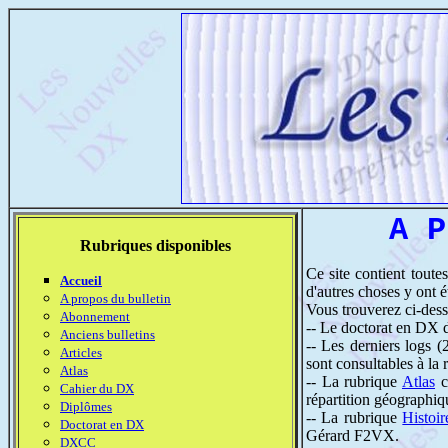
A P
Rubriques disponibles
Ce site contient toutes
Accueil
d'autres choses y ont 
A propos du bulletin
Vous trouverez ci-dess
Abonnement
-- Le doctorat en DX 
Anciens bulletins
-- Les derniers logs 
Articles
sont consultables à la
Atlas
-- La rubrique
Atlas
c
Cahier du DX
répartition géographiqu
Diplômes
-- La rubrique
Histoir
Doctorat en DX
Gérard F2VX.
DXCC