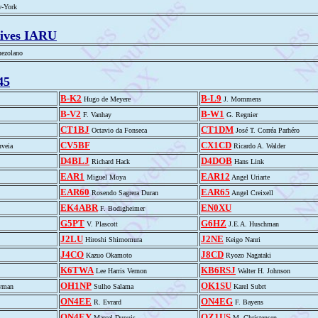
w-York
ives IARU
ezolano
45
B-K2
B-L9
Hugo de Meyere
J. Mommens
B-V2
B-W1
F. Vanhay
G. Regnier
CT1BJ
CT1DM
Octavio da Fonseca
José T. Corréa Parhéro
CV5BF
CX1CD
veia
Ricardo A. Walder
D4BLJ
D4DOB
Richard Hack
Hans Link
EAR1
EAR12
Miguel Moya
Angel Uriarte
EAR60
EAR65
Rosendo Sagrera Duran
Angel Creixell
EK4ABR
EN0XU
F. Bodigheimer
G5PT
G6HZ
V. Plascott
J.E.A. Huschman
J2LU
J2NE
Hiroshi Shimomura
Keigo Nanri
J4CO
J8CD
Kazuo Okamoto
Ryozo Nagataki
K6TWA
KB6RSJ
Lee Harris Vernon
Walter H. Johnson
OH1NP
OK1SU
ewman
Sulho Salama
Karel Subrt
ON4EE
ON4EG
R. Evrard
F. Bayens
ON4EY
OZ1US
Marcel Dupuis
M. Christensen