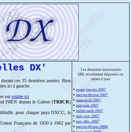
elles DX'
Les dernières nouveautés
QSL récemment déposées ou
mises à jour
durant ces 35 dernières années. Bien
les ici à gauche.
•
avant janvier 2007
•
janvier-février 2007
er est
visible ici
•
mars-avril 2007
and F8EN depuis le Gabon (
TR8CR
)
•
mai-juin 2007
•
juillet-août 2007
 détaille, pour chaque pays DXCC, la
•
sept.-oct. 2007
•
nov.-déc. 2007
en Union Française de 1920 à 1962 par
•
janvier-février 2008
•
mars-avril 2008