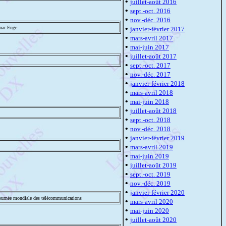
•
juillet-août 2016
•
sept.-oct. 2016
•
nov.-déc. 2016
•
nar Enge
janvier-février 2017
•
mars-avril 2017
•
mai-juin 2017
•
juillet-août 2017
•
sept.-oct. 2017
•
nov.-déc. 2017
•
janvier-février 2018
•
mars-avril 2018
•
mai-juin 2018
•
juillet-août 2018
•
sept.-oct. 2018
•
nov.-déc. 2018
•
janvier-février 2019
•
mars-avril 2019
•
mai-juin 2019
•
juillet-août 2019
•
sept.-oct. 2019
•
nov.-déc. 2019
•
janvier-février 2020
urnée mondiale des télécommunications
•
mars-avril 2020
•
mai-juin 2020
•
juillet-août 2020