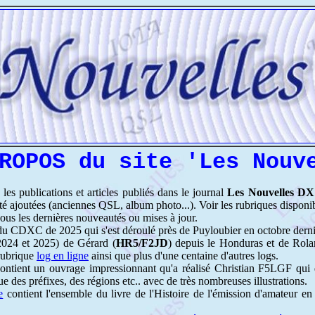
ROPOS du site 'Les Nouv
 les publications et articles publiés dans le journal
Les Nouvelles DX
été ajoutées (anciennes QSL, album photo...). Voir les rubriques disponib
ous les dernières nouveautés ou mises à jour.
du CDXC de 2025 qui s'est déroulé près de Puyloubier en octobre derni
(2024 et 2025) de Gérard (
HR5/F2JD
) depuis le Honduras et de Rol
 rubrique
log en ligne
ainsi que plus d'une centaine d'autres logs.
ontient un ouvrage impressionnant qu'a réalisé Christian F5LGF qui
e des préfixes, des régions etc.. avec de très nombreuses illustrations.
e
contient l'ensemble du livre de l'Histoire de l'émission d'amateur 