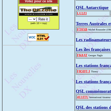
Votez pour ce site
QSL Antarctique
LU2ZI
Terres Australes e
(with 10 = top)
FT8XB
Michel Rousselet (198
Les radioamateurs
Les îles française
FK8AT
Georges Nagle
Les stations franç
FR5DT/J
Thierry
Les stations franç
QSL commémorati
4U1ITU
International Amateur
QSL des stations 