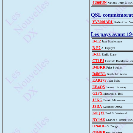
4U60UN
Nations Unies à Ne
QSL commémorat
YV500IARU
Radio Club Ven
Les pays avant 19
B-E2
Jean Bonhomme
B-P7
A. Depuydt
B-Z1
Emile Ziane
CT1FJ
Candido Bonifacio Gou
D4BKR
Fritz Struller
D4MNL
Gotthold Danzke
EAR279
Joan Boix
EB4QS
Laurent Henrotay
G2FX
Maxwell S. Bell
J2KG
Fumio Minozuma
J3DA
Kyoshiro Ozawa
K6QYI
Fred B. Westervelt
NY4AE
Charles S. (Buck) N
ON4DG
G. Dauge
ON4EP
Paul de Smet