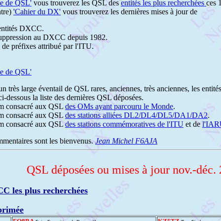
ie de QSL'
vous trouverez les QSL des
entités les plus recherchées
ces 
ntre)
'Cahier du DX'
vous trouverez les dernières mises à jour de
 entités DXCC.
a suppression au DXCC depuis 1982.
s de préfixes attribué par l'ITU.
ie de QSL'
n très large éventail de QSL rares, anciennes, très anciennes, les entit
i-dessous la liste des dernières QSL déposées.
um consacré aux QSL
des OMs ayant parcouru le Monde
.
um consacré aux QSL
des stations alliées DL2/DL4/DL5/DA1/DA2
.
um consacré aux QSL
des stations commémoratives de l'ITU
et de
l'IA
mmentaires sont les bienvenus.
Jean Michel F6AJA
QSL déposées ou mises à jour nov.-déc.
CC les plus recherchées
primée