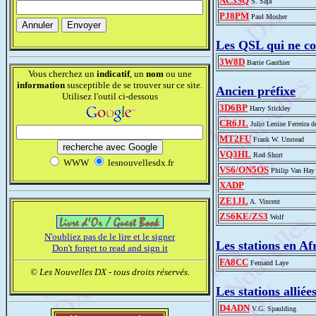
AC3SQ
S. Saja
PJ8PM
Paul Mosher
Les QSL qui ne c
3W8D
Barrie Gauthier
Vous cherchez un
indicatif
, un
nom
ou une
information
susceptible de se trouver sur ce site.
Ancien préfixe
Utilisez l'outil ci-dessous
3D6BP
Harry Stickley
CR6JL
Julio Lenine Ferreira d
MT2FU
Frank W. Unstead
VQ3HL
Rod Short
WWW
lesnouvellesdx.fr
VS6/ON5OS
Philip Van Hay
XADP
ZE1JL
A. Vincent
ZS6KE/ZS3
Wolf
N'oubliez pas de le lire et le signer
Les stations en A
Don't forget to read and sign it
FA8CC
Fernand Laye
© Les Nouvelles DX - tous droits réservés.
Les stations allié
D4ADN
V.G. Spaulding