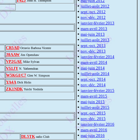
•
P42J
mai-juin 2012
John H. Thompson
•
juillet-août 2012
•
sept.-oct. 2012
•
nov.-déc. 2012
•
janvier-février 2013
•
mars-avril 2013
•
mai-juin 2013
•
juillet-août 2013
•
sept.-oct. 2013
CR5AD
Octavio Barbosa Vicente
•
nov.-déc. 2013
J8AAW
Jim Openshaw
•
janvier-février 2014
VP2GAE
•
Mike Sylvan
mars-avril 2014
•
mai-juin 2014
VS1JY
N. Yatheendran
•
juillet-août 2014
W5KGI/C7
Glen W. Simpson
•
sept.-oct. 2014
YA4A
Dick Hicks
•
nov.-déc. 2014
ZK1NDK
Yuichi Yoshida
•
janvier-février 2015
•
mars-avril 2015
•
mai-juin 2015
•
juillet-août 2015
•
sept.-oct. 2015
•
nov.-déc. 2015
•
janvier-février 2016
•
mars-avril 2016
•
mai-juin 2016
DL5TK
radio Club