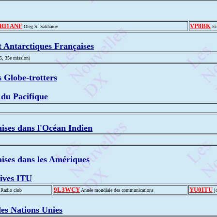
RI1ANF
VP8BK
Oleg S. Sakharov
Ei
t Antarctiques Françaises
5, 35e mission)
 Globe-trotters
s du Pacifique
aises dans l'Océan Indien
aises dans les Amériques
ves ITU
9L3WCY
YU0ITU
 Radio club
Année mondiale des communications
jo
des Nations Unies