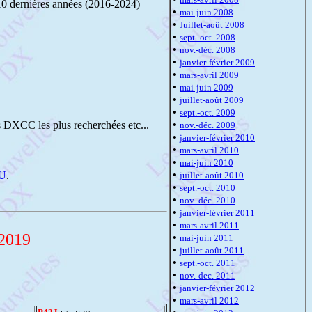
10 dernières années (2016-2024)
•
mai-juin 2008
•
Juillet-août 2008
•
sept.-oct. 2008
•
nov.-déc. 2008
•
janvier-février 2009
•
mars-avril 2009
•
mai-juin 2009
•
juillet-août 2009
•
sept.-oct. 2009
•
és DXCC les plus recherchées etc...
nov.-déc. 2009
•
janvier-février 2010
•
mars-avril 2010
•
mai-juin 2010
•
RU
.
juillet-août 2010
•
sept.-oct. 2010
•
nov.-déc. 2010
•
janvier-février 2011
•
mars-avril 2011
 2019
•
mai-juin 2011
•
juillet-août 2011
•
sept.-oct. 2011
•
nov.-dec. 2011
•
janvier-février 2012
•
mars-avril 2012