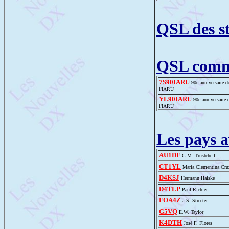
QSL des st
QSL comm
7S90IARU
90e anniversaire d
l'IARU
YL90IARU
90e anniversaire 
l'IARU
Les pays 
AU1DF
C.M. Trustcheff
CT1YL
Maria Clementina Cru
D4KSJ
Hermann Halske
D4TLP
Paul Richier
FOA4Z
J.S. Streeter
G5VQ
E.W. Taylor
K4DTH
José F. Flores