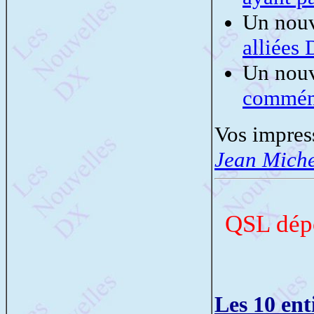
Un nouv
alliée
Un nouv
commémo
Vos impres
Jean Mich
QSL dépo
Les 10 ent