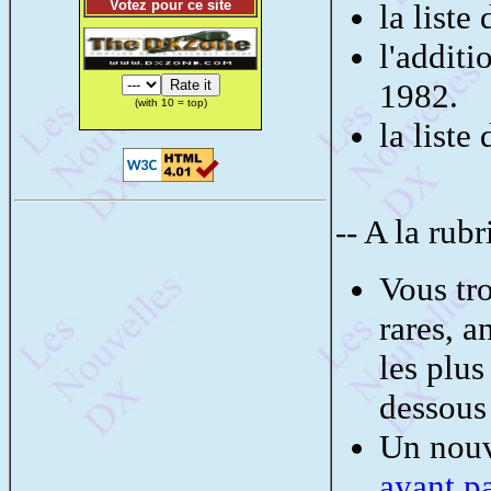
Votez pour ce site
la list
l'addit
1982.
(with 10 = top)
la liste
-- A la rub
Vous tr
rares, a
les plus
dessous 
Un nouv
ayant p