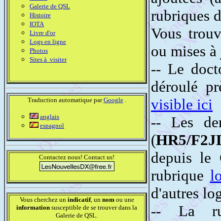
Galerie de QSL
rubriques d
Histoire
IOTA
Vous trouv
Livre d'or
Logs en ligne
ou mises à 
Photos
Sites à visiter
-- Le doc
déroulé pr
visible ici
Traduction automatique par
Google
.
anglais
-- Les de
espagnol
(
HR5/F2J
depuis le
Contactez nous! Contact us!
rubrique
l
d'autres lo
Vous cherchez un
indicatif
, un
nom
ou une
-- La r
information
susceptible de se trouver dans la
Galerie de QSL.