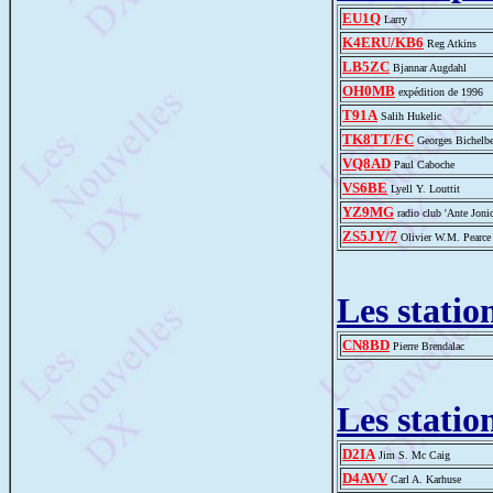
EU1Q
Larry
K4ERU/KB6
Reg Atkins
LB5ZC
Bjannar Augdahl
OH0MB
expédition de 1996
T91A
Salih Hukelic
TK8TT/FC
Georges Bichelbe
VQ8AD
Paul Caboche
VS6BE
Lyell Y. Louttit
YZ9MG
radio club 'Ante Jonic
ZS5JY/7
Olivier W.M. Pearce
Les statio
CN8BD
Pierre Brendalac
Les statio
D2IA
Jim S. Mc Caig
D4AVV
Carl A. Karhuse