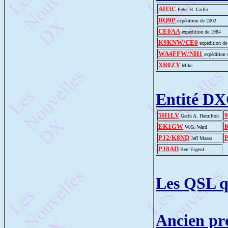
AH3C
Peter H. Grillo
BQ9P
expédition de 2002
CE0AA
expédition de 1984
K9KNW/CE0
expédition de
WA4FFW/NH1
expédition 
XR0ZY
Mike
Entité D
5H1LV
Garth A. Hamilton
EK1GW
W.G. Ward
PJ2/K8ND
Jeff Maass
PJ8AD
Bert Fageol
Les QSL q
Ancien pr