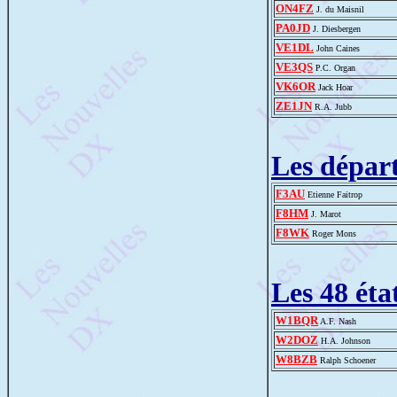
ON4FZ
J. du Maisnil
PA0JD
J. Diesbergen
VE1DL
John Caines
VE3QS
P.C. Organ
VK6OR
Jack Hoar
ZE1JN
R.A. Jubb
Les dépar
F3AU
Etienne Faitrop
F8HM
J. Marot
F8WK
Roger Mons
Les 48 éta
W1BQR
A.F. Nash
W2DOZ
H.A. Johnson
W8BZB
Ralph Schoener