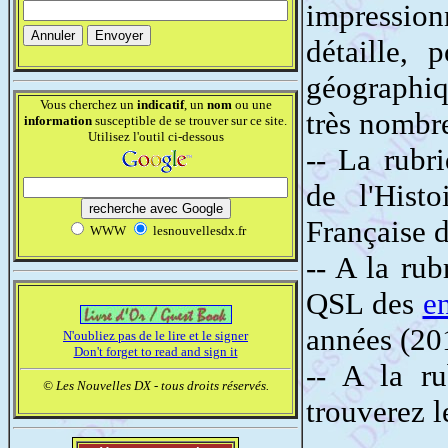
impressio
détaille,
géographiq
Vous cherchez un
indicatif
, un
nom
ou une
très nombre
information
susceptible de se trouver sur ce site.
Utilisez l'outil ci-dessous
-- La rubr
de l'Hist
Française 
WWW
lesnouvellesdx.fr
-- A la ru
QSL des
en
années (20
N'oubliez pas de le lire et le signer
Don't forget to read and sign it
-- A la ru
© Les Nouvelles DX - tous droits réservés.
trouverez l