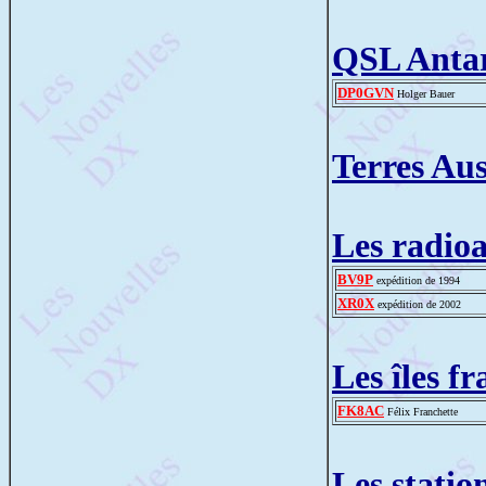
QSL Antar
DP0GVN
Holger Bauer
Terres Aus
Les radio
BV9P
expédition de 1994
XR0X
expédition de 2002
Les îles f
FK8AC
Félix Franchette
Les statio