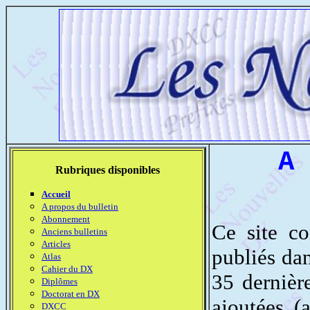
A 
Rubriques disponibles
Accueil
A propos du bulletin
Abonnement
Ce site co
Anciens bulletins
Articles
publiés da
Atlas
Cahier du DX
35 dernièr
Diplômes
Doctorat en DX
ajoutées (
DXCC