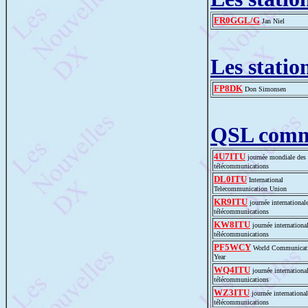
FR0GGL/G
Jan Niel
Les statio
FP8DK
Don Simonsen
QSL comm
4U7ITU
journée mondiale des
télécommunications
DL0ITU
International
Telecommunication Union
KR9ITU
journée international
télécommunications
KW8ITU
journée internationa
télécommunications
PF5WCY
World Communicat
Year
WQ4ITU
journée internationa
télécommunications
WZ3ITU
journée international
télécommunications