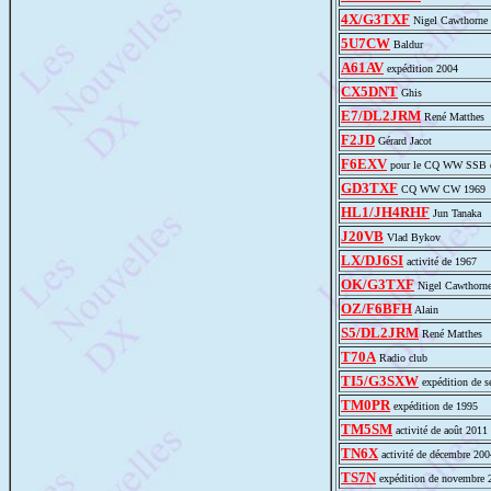
4X/G3TXF
Nigel Cawthorne
5U7CW
Baldur
A61AV
expédition 2004
CX5DNT
Ghis
E7/DL2JRM
René Matthes
F2JD
Gérard Jacot
F6EXV
pour le CQ WW SSB c
GD3TXF
CQ WW CW 1969
HL1/JH4RHF
Jun Tanaka
J20VB
Vlad Bykov
LX/DJ6SI
activité de 1967
OK/G3TXF
Nigel Cawthorn
OZ/F6BFH
Alain
S5/DL2JRM
René Matthes
T70A
Radio club
TI5/G3SXW
expédition de s
TM0PR
expédition de 1995
TM5SM
activité de août 2011
TN6X
activité de décembre 200
TS7N
expédition de novembre 