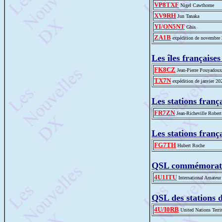
VP8TXF
Nigel Cawthorne
XV9RH
Jun Tanaka
YI/ON5NT
Ghis
ZA1B
expédition de novembre
Les îles française
FK8CZ
Jean-Pierre Pouyadoux
TX7N
expédition de janvier 20
Les stations franç
FR7ZN
Jean-Richeville Robert
Les stations franç
FG7TH
Hubert Roche
QSL commémorati
4U1ITU
International Amateur
QSL des stations 
4U/I0RB
United Nations Terri