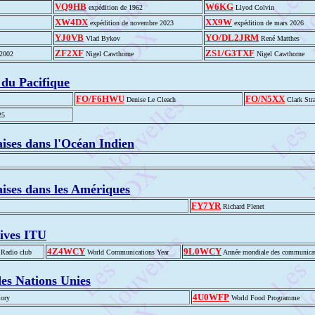
VQ9HB
W6KG
expédition de 1962
Llyod Colvin
XW4DX
XX9W
expédition de novembre 2023
expédition de mars 2026
YJ0VB
YO/DL2JRM
Vlad Bykov
René Matthes
ZF2XF
ZS1/G3TXF
 2002
Nigel Cawthorne
Nigel Cawthorne
s du Pacifique
FO/F6HWU
FO/N5XX
Denise Le Cleach
Clark Str
25
aises dans l'Océan Indien
aises dans les Amériques
FY7YR
Richard Plenet
ves ITU
4Z4WCY
9L0WCY
 Radio club
World Communications Year
Année mondiale des communica
des Nations Unies
4U0WFP
tory
World Food Programme