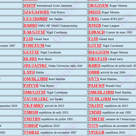
4X0TP
5B/G3SXW
International Scout Jamboree
Roger Western
5Z4/UA4WHX
9H3SX
Vlad Bykov
Roger Western
CE3/JH4RHF
CR3G
Jun Tanaka
Contest IOTA 2017
DA0HQ
DJ9ZB
IARU HF World Championship
Franz Langner
EA8/G3TXF
ED8ACH
Nigel Cawthorne
Contest de mars 1991
F2JD
F2JD
Gérard Jacot
Gérard Jacot
FO0EXV/M
G3TXF
ontest 1987
Paul
Nigel Cawthorne
GU3TXF
HA/G3SXW
Nigel Cawthorne
Roger Western
HL9DX
HR3/F2JD
Rick Harris
Gérard Jacot
JD1/JA3YKC
KH8SI
Osaka University radio club
expédition de juillet/août 2
LX9SI
OH0B
Baldur
activité de mai 2004
OM/DL2JRM
OV7X
e
René Matthes
René Matthes
P29VVB
PA3EWP
Vlad Bykov
Ronald Stuy
SM0/G3TXF
SM6/DL2JRM
Nigel Cawthorne
René Matthes
TA7/OE1ZKC
TF/DL2JRM
Jun Tanaka
René Matthes
TK/F4BKV
TK1INT
eptembre 2010
activité de 2013
expédition de 2013
TM0SM
TM5BI
expédition de août 2013
expédition de mai 1992
TM5TBN
TM8TAF
expédition de juillet 1992
semaine de l'Antarctique
TO80SP
TS7N
4
Expédition 2019
expédition de novembre 2000
TV6BAZ
VP2EGR
2003
expédition de novembre 1987
expédition 2016