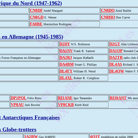
frique du Nord (1947-1962)
CN8DF
CN8DO
André Maugard
Aimé Baillet
CN8GD
CN8HO
E. Werner
Don Carver
FA8BE
Maximilien Rodriguez
es en Allemagne (1945-1985)
D2DY
D2GT
W.S. Robinson
Alan Littlew
DA1NV
DA1OP
Frank R. Santore
Bernard Can
DA2RJ
DA2TR
es Forces Françaises en Allemagne
Jacques Raffaelli
radio club 
DA4BM
DL4AS
Stuart G. Phillips
Richard J. 
DL4FY
DL4QW
William H. Wood
Walter F. 
DL4XL
Robert R. Creighton
DP1POL
RI1ANE
RI30ANT
Felix Riess
Igor Taranenko
30e anni
VP8AU
VP8CKB
Jack Bowles
Keith Reid
t Antarctiques Françaises
 Globe-trotters
3A2BW
4O3T
Gus W4BPD
expédition de juillet 2006