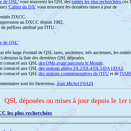
ie de QSL'
vous trouverez les QSL des
entités les plus recherchées
ces 
ntre)
'Cahier du DX'
vous trouverez les dernières mises à jour de
 entités DXCC.
a suppression au DXCC depuis 1982.
s de préfixes attribué par l'ITU.
ie de QSL'
n très large éventail de QSL rares, anciennes, très anciennes, les entit
i-dessous la liste des dernières QSL déposées.
um consacré aux QSL
des OMs ayant parcouru le Monde
.
um consacré aux QSL
des stations alliées DL2/DL4/DL5/DA1/DA2
.
um consacré aux QSL
des stations commémoratives de l'ITU
et de
l'IA
mmentaires sont les bienvenus.
Jean Michel F6AJA
QSL déposées ou mises à jour depuis le 1er
CC les plus recherchées