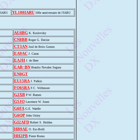
YL100IARU
l'IARU
100e anniversaire de l'IARU
AU4BG
K. Koslovsky
CN8BB
Roger G. Davize
CT3AN
José de Brito Gomes
EA9AC
J. Casas
EAJH
J. de Heer
EAR~BN
Braulio Novales Segura
EN0GT
EU15RA
J. Palkin
FO6SRA
F.C. Withmore
G2XB
P.W. Barnes
G5JO
Lawrence W. Jones
G6FA
G.E. Wardle
G6QP
John Oxley
GI2AFD
Robert S. Holden
HB9AE
O. Ess-Bolli
HH2PB
Pierre Borno