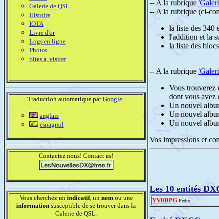
-- A la rubrique
'Galer
Galerie de QSL
-- A la rubrique (ci-co
Histoire
IOTA
la liste des 340
Livre d'or
l'addition et l
Logs en ligne
la liste des bloc
Photos
Sites à visiter
-- A la rubrique
'Galer
Vous trouverez u
dont vous avez c
Traduction automatique par
Google
.
Un nouvel alb
Un nouvel alb
anglais
Un nouvel alb
espagnol
Vos impressions et co
Contactez nous! Contact us!
Les 10 entités DX
Vous cherchez un
indicatif
, un
nom
ou une
YV0BPG
Pedro
information
susceptible de se trouver dans la
Galerie de QSL.