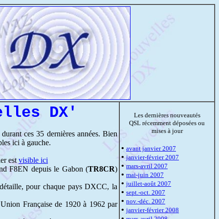
elles DX'
Les dernières nouveautés
QSL récemment déposées ou
mises à jour
durant ces 35 dernières années. Bien
les ici à gauche.
•
avant janvier 2007
•
janvier-février 2007
er est
visible ici
•
mars-avril 2007
and F8EN depuis le Gabon (
TR8CR
)
•
mai-juin 2007
•
juillet-août 2007
 détaille, pour chaque pays DXCC, la
•
sept.-oct. 2007
•
nov.-déc. 2007
en Union Française de 1920 à 1962 par
•
janvier-février 2008
•
mars-avril 2008