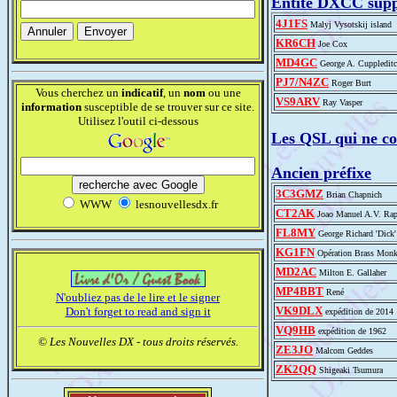
Entité DXCC sup
4J1FS
Malyj Vysotskij island
KR6CH
Joe Cox
MD4GC
George A. Cuppledit
PJ7/N4ZC
Roger Burt
Vous cherchez un
indicatif
, un
nom
ou une
VS9ARV
Ray Vasper
information
susceptible de se trouver sur ce site.
Utilisez l'outil ci-dessous
Les QSL qui ne c
Ancien préfixe
3C3GMZ
Brian Chapnich
WWW
lesnouvellesdx.fr
CT2AK
Joao Manuel A.V. Ra
FL8MY
George Richard 'Dick
KG1FN
Opération Brass Mon
MD2AC
Milton E. Gallaher
MP4BBT
René
N'oubliez pas de le lire et le signer
VK9DLX
Don't forget to read and sign it
expédition de 2014
VQ9HB
expédition de 1962
© Les Nouvelles DX - tous droits réservés.
ZE3JO
Malcom Geddes
ZK2QQ
Shigeaki Tsumura