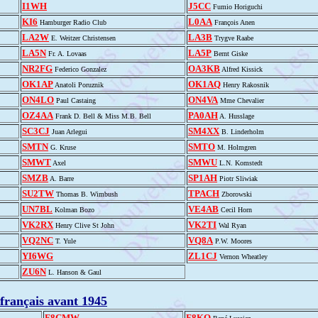
I1WH
J5CC
Fumio Horiguchi
KI6
L0AA
Hamburger Radio Club
François Anen
LA2W
LA3B
E. Weitzer Christensen
Trygve Raabe
LA5N
LA5P
Fr. A. Lovaas
Bernt Giske
NR2FG
OA3KB
Federico Gonzalez
Alfred Kissick
OK1AP
OK1AQ
Anatoli Poruznik
Henry Rakosnik
ON4LO
ON4VA
Paul Castaing
Mme Chevalier
OZ4AA
PA0AH
Frank D. Bell & Miss M.B. Bell
A. Husslage
SC3CJ
SM4XX
Juan Arlegui
B. Linderholm
SMTN
SMTO
G. Kruse
M. Holmgren
SMWT
SMWU
Axel
L.N. Komstedt
SMZB
SP1AH
A. Barre
Piotr Sliwiak
SU2TW
TPACH
Thomas B. Wimbush
Zborowski
UN7BL
VE4AB
Kolman Bozo
Cecil Horn
VK2RX
VK2TI
Henry Clive St John
Wal Ryan
VQ2NC
VQ8A
T. Yule
P.W. Moores
YI6WG
ZL1CJ
Vernon Wheatley
ZU6N
L. Hanson & Gaul
français avant 1945
F8CMW
F8KQ