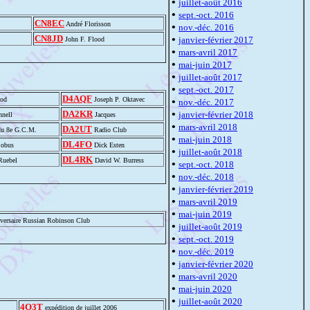
•
juillet-août 2016
•
sept.-oct. 2016
CN8EC
André Florisson
•
nov.-déc. 2016
CN8JD
•
janvier-février 2017
John F. Flood
•
mars-avril 2017
•
mai-juin 2017
•
juillet-août 2017
•
sept.-oct. 2017
D4AQF
ood
Joseph P. Oktavec
•
nov.-déc. 2017
•
DA2KR
janvier-février 2018
nell
Jacques
•
mars-avril 2018
DA2UT
du 8e G.C.M.
Radio Club
•
mai-juin 2018
DL4FO
Sobus
Dick Esten
•
juillet-août 2018
DL4RK
Ruebel
David W. Burress
•
sept.-oct. 2018
•
nov.-déc. 2018
•
janvier-février 2019
•
mars-avril 2019
•
mai-juin 2019
versaire Russian Robinson Club
•
juillet-août 2019
•
sept.-oct. 2019
•
nov.-déc. 2019
•
janvier-février 2020
•
mars-avril 2020
•
mai-juin 2020
•
juillet-août 2020
4O3T
expédition de juillet 2006