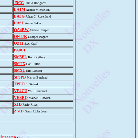
J5CC
Fumio Horiguchi
LA1M
August Michaelsen
LA3G
Johan C. Rosenlund
LA6U
Anton Bakke
OA4BW
Andrew Couper
ON4JK
Georges Wagner
OZ1I
S.A. Graff
PA0UL
SM5PL
Rolf Grytberg
SMTX
Carl Hultin
SMXU
Erik Larsson
SP3PB
Marjan Burchard
TPFO
L. Sicinski
VE4CU
W.J. Beaumont
VK3BQ
Maxwell Howden
X1D
Pablo Rivas
ZS1B
Denis Richardson
F8MOP