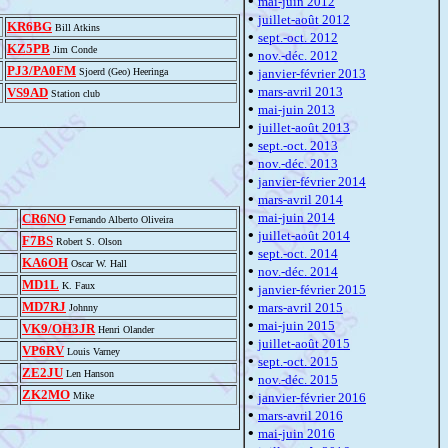
•
mai-juin 2012
•
juillet-août 2012
KR6BG
Bill Atkins
•
sept.-oct. 2012
KZ5PB
Jim Conde
•
nov.-déc. 2012
PJ3/PA0FM
•
Sjoerd (Geo) Heeringa
janvier-février 2013
•
mars-avril 2013
VS9AD
Station club
•
mai-juin 2013
•
juillet-août 2013
•
sept.-oct. 2013
•
nov.-déc. 2013
•
janvier-février 2014
•
mars-avril 2014
•
mai-juin 2014
CR6NO
Fernando Alberto Oliveira
•
juillet-août 2014
F7BS
Robert S. Olson
•
sept.-oct. 2014
KA6OH
Oscar W. Hall
•
nov.-déc. 2014
MD1L
K. Faux
•
janvier-février 2015
•
MD7RJ
mars-avril 2015
Johnny
•
mai-juin 2015
VK9/OH3JR
Henri Olander
•
juillet-août 2015
VP6RV
Louis Varney
•
sept.-oct. 2015
ZE2JU
Len Hanson
•
nov.-déc. 2015
ZK2MO
•
Mike
janvier-février 2016
•
mars-avril 2016
•
mai-juin 2016