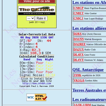
Votez pour ce site
Les stations en A
CN8CP
Henri Papillon-Bonnot
CN8ET
John Goetter
CN9CJ
Juan Lopez Rodrigo
(with 10 = top)
Les stations allié
D2BX
Roy (Jock) Dawson
DA1NN
Martial Bourgeois
DA2REF
Station Officielle d
DA2UX
Radio Club
DL4FX
Gene Foutz
DL4VY
Emerson W. Adams
QSL Antarctique
3Y0K
expédition de 2026
VK1GA
Gordon Abbs
Terres Australes e
Les radioamateurs
3A/DL2JRM
René Matthes