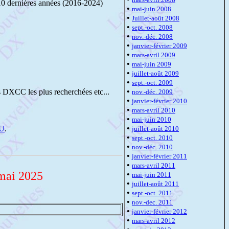
10 dernières années (2016-2024)
•
mai-juin 2008
•
Juillet-août 2008
•
sept.-oct. 2008
•
nov.-déc. 2008
•
janvier-février 2009
•
mars-avril 2009
•
mai-juin 2009
•
juillet-août 2009
•
sept.-oct. 2009
•
és DXCC les plus recherchées etc...
nov.-déc. 2009
•
janvier-février 2010
•
mars-avril 2010
•
mai-juin 2010
•
RU
.
juillet-août 2010
•
sept.-oct. 2010
•
nov.-déc. 2010
•
janvier-février 2011
•
mars-avril 2011
 mai 2025
•
mai-juin 2011
•
juillet-août 2011
•
sept.-oct. 2011
•
nov.-dec. 2011
•
janvier-février 2012
•
mars-avril 2012