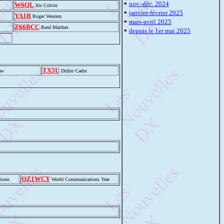
•
nov.-déc. 2024
W6QL
Iris Colvin
•
janvier-février 2025
YA1R
Roger Western
•
mars-avril 2025
Z66BCC
René Matthes
•
depuis le 1er mai 2025
TX5U
aw
Didier Cadot
OZ1WCY
tions
World Communications Year