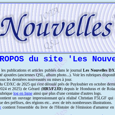
ROPOS du site 'Les Nouv
 les publications et articles publiés dans le journal
Les Nouvelles DX
été ajoutées (anciennes QSL, album photo...). Voir les rubriques disponib
ous les dernières nouveautés ou mises à jour.
du CDXC de 2025 qui s'est déroulé près de Puyloubier en octobre derni
(2024 et 2025) de Gérard (
HR5/F2JD
) depuis le Honduras et de Rol
 rubrique
log en ligne
ainsi que plus d'une centaine d'autres logs.
ontient un ouvrage impressionnant qu'a réalisé Christian F5LGF qui
e des préfixes, des régions etc.. avec de très nombreuses illustrations.
e
contient l'ensemble du livre de l'Histoire de l'émission d'amateur 