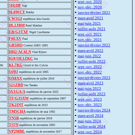
•
sept.-oct. 2020
5H1DF
Sigi
•
nov.-déc. 2020
9L0WCY
•
janvier-février 2021
Baldur
•
mars-avril 2021
CW5GI
expédition Isla Gorriti
•
mai-juin 2021
DL2JRM
René Matthes
•
juillet-août 2021
ER/G3TXF
Nigel Cawthorne
•
sept.-oct. 2021
F6EXV
•
Paul
nov.-déc. 2021
•
GB5HQ
janvier-février 2022
Contest IARU 2005
•
mars-avril 2022
HH2/AC4LN
Vlad Bykov
•
mai-juin 2022
IG9/OE1ZKC
Jun
•
juillet-août 2022
KL7KG
006
Lloyd et Iris Colvin
•
sept.-oct. 2022
OJ0J
•
nov.-déc. 2022
expédition de avril 2005
•
janvier-février 2023
OX8XX
expédition de juillet 2010
•
mars-avril 2023
S21ZBD
Jun Tanaka
•
mai-juin 2023
SV1GA/A
expédition de janvier 2025
•
juillet-août 2023
TF/G3SXW
•
expédition de septembre 2007
sept.-oct. 2023
•
TK2INT
nov.-déc. 2023
expédition de 2013
•
janvier-février 2024
TM5CHA
expédition de mai 1992
•
mars-avril 2024
TN5R
expédition de janvier 2018
•
mai-juin 2024
TS7N
expédition de novembre 2003
•
juillet-août 2024
VP2MDL
•
sept.-oct. 2024
expédition de novembre 2017