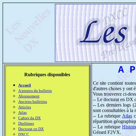
A P
Rubriques disponibles
Ce site contient toutes
Accueil
d'autres choses y ont 
A propos du bulletin
Vous trouverez ci-dess
Abonnement
-- Le doctorat en DX 
Anciens bulletins
-- Les derniers logs 
Articles
sont consultables à la
Atlas
-- La rubrique
Atlas
c
Cahier du DX
répartition géographiqu
Diplômes
-- La rubrique
Histoir
Doctorat en DX
Gérard F2VX.
DXCC