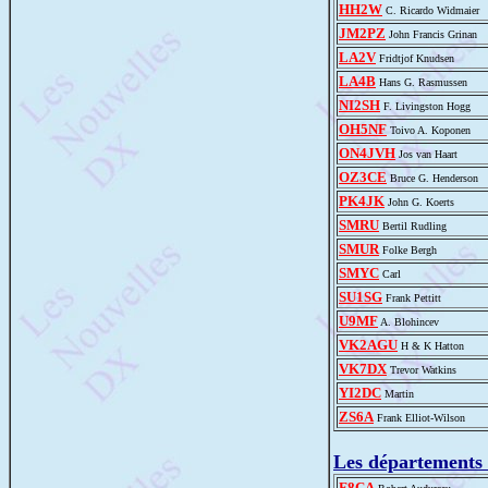
HH2W
C. Ricardo Widmaier
JM2PZ
John Francis Grinan
LA2V
Fridtjof Knudsen
LA4B
Hans G. Rasmussen
NI2SH
F. Livingston Hogg
OH5NF
Toivo A. Koponen
ON4JVH
Jos van Haart
OZ3CE
Bruce G. Henderson
PK4JK
John G. Koerts
SMRU
Bertil Rudling
SMUR
Folke Bergh
SMYC
Carl
SU1SG
Frank Pettitt
U9MF
A. Blohincev
VK2AGU
H & K Hatton
VK7DX
Trevor Watkins
YI2DC
Martin
ZS6A
Frank Elliot-Wilson
Les départements 
F8CA