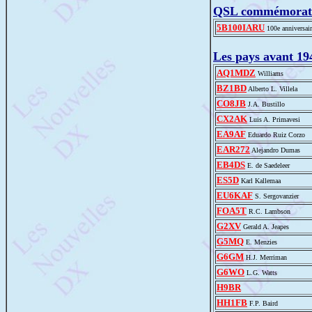
QSL commémorat
5B100IARU
100e anniversai
Les pays avant 19
AQ1MDZ
Williams
BZ1BD
Alberto L. Villela
CO8JB
J.A. Bustillo
CX2AK
Luis A. Primavesi
EA9AF
Eduardo Ruiz Corzo
EAR272
Alejandro Dumas
EB4DS
E. de Saedeleer
ES5D
Karl Kallemaa
EU6KAF
S. Sergovanzier
FOA5T
R.C. Lambson
G2XV
Gerald A. Jeapes
G5MQ
E. Menzies
G6GM
H.J. Merriman
G6WO
L.G. Watts
H9BR
HH1FB
F.P. Baird