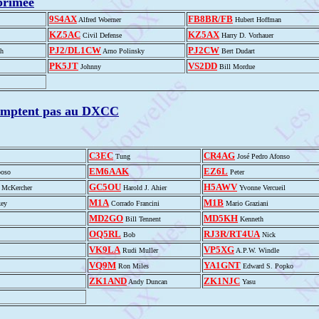
primée
9S4AX
FB8BR/FB
Alfred Woerner
Hubert Hoffman
KZ5AC
KZ5AX
Civil Defense
Harry D. Vorhauer
PJ2/DL1CW
PJ2CW
ch
Arno Polinsky
Bert Dudart
PK5JT
VS2DD
Johnny
Bill Mordue
omptent pas au DXCC
C3EC
CR4AG
Tung
José Pedro Afonso
EM6AAK
EZ6L
poso
Peter
GC5OU
H5AWV
' McKercher
Harold J. Ahier
Yvonne Vercueil
M1A
M1B
key
Corrado Francini
Mario Graziani
MD2GO
MD5KH
Bill Tennent
Kenneth
OQ5RL
RJ3R/RT4UA
Bob
Nick
VK9LA
VP5XG
Rudi Muller
A.P.W. Windle
VQ9M
YA1GNT
Ron Miles
Edward S. Popko
ZK1AND
ZK1NJC
Andy Duncan
Yasu