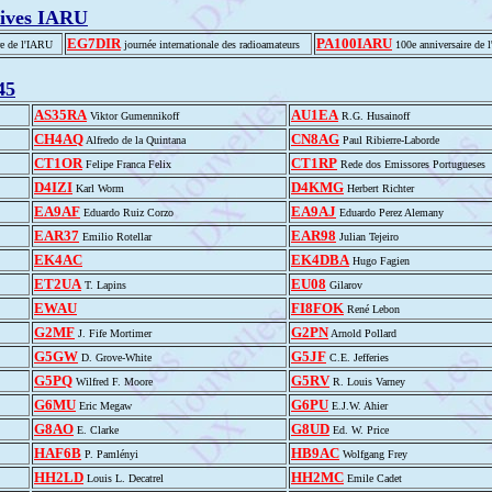
ives IARU
EG7DIR
PA100IARU
re de l'IARU
journée internationale des radioamateurs
100e anniversaire de 
45
AS35RA
AU1EA
Viktor Gumennikoff
R.G. Husainoff
CH4AQ
CN8AG
Alfredo de la Quintana
Paul Ribierre-Laborde
CT1OR
CT1RP
Felipe Franca Felix
Rede dos Emissores Portugueses
D4IZI
D4KMG
Karl Worm
Herbert Richter
EA9AF
EA9AJ
Eduardo Ruiz Corzo
Eduardo Perez Alemany
EAR37
EAR98
Emilio Rotellar
Julian Tejeiro
EK4AC
EK4DBA
Hugo Fagien
ET2UA
EU08
T. Lapins
Gilarov
EWAU
FI8FOK
René Lebon
G2MF
G2PN
J. Fife Mortimer
Arnold Pollard
G5GW
G5JF
D. Grove-White
C.E. Jefferies
G5PQ
G5RV
Wilfred F. Moore
R. Louis Varney
G6MU
G6PU
Eric Megaw
E.J.W. Ahier
G8AO
G8UD
E. Clarke
Ed. W. Price
HAF6B
HB9AC
P. Pamlényi
Wolfgang Frey
HH2LD
HH2MC
Louis L. Decatrel
Emile Cadet