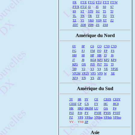
FR
FT/E
FT/G
FT/J
FT/T
FT/W
FT/X
FT/Z
J2
J5
S0
S7
S9
ST
ST0
SU
T5
TJ
TL
TN
TR
TT
TU
TY
TZ
V5
VK0
VQ9
XT
Z2
ZD7
ZD8
ZD9
ZS
ZS8
Amérique du Nord
6Y
8P
C6
CO
CY0
CY9
FG
FJ
FM
FO
FP
FS
HH
HI
HP
HR
J3
J6
J7
J8
KG4
KP1
KP2
KP4
KP5
OX
PJ5
PJ7
TG
TI
TI9
V2
V3
V4
VE
VP2E
VP2M
VP2V
VP5
VP9
W
XE
XF4
YN
YS
ZF
Amérique du Sud
3Y
8R
9Y
CE
CE0X
CE0Y
CE0Z
CP
CX
FY
HC
HC8
HK
HK0
HK0M
LU
OA
P4
PJ2
PJ4
PY
PY0F
PY0S
PY0T
PZ
VP8
VP8sa
VP8sg
VP8sh
VP8so
YV
YV0
ZP
Asie