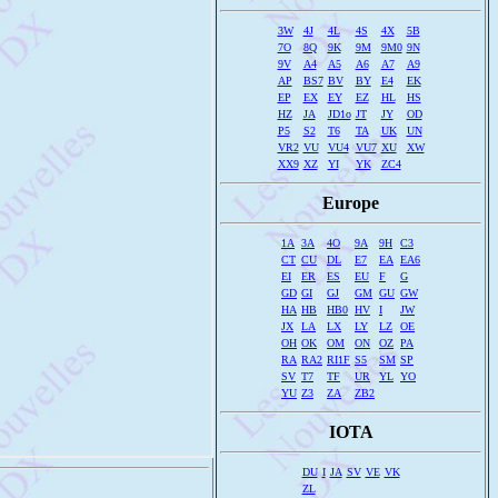
3W
4J
4L
4S
4X
5B
7O
8Q
9K
9M
9M0
9N
9V
A4
A5
A6
A7
A9
AP
BS7
BV
BY
E4
EK
EP
EX
EY
EZ
HL
HS
HZ
JA
JD1o
JT
JY
OD
P5
S2
T6
TA
UK
UN
VR2
VU
VU4
VU7
XU
XW
XX9
XZ
YI
YK
ZC4
Europe
1A
3A
4O
9A
9H
C3
CT
CU
DL
E7
EA
EA6
EI
ER
ES
EU
F
G
GD
GI
GJ
GM
GU
GW
HA
HB
HB0
HV
I
JW
JX
LA
LX
LY
LZ
OE
OH
OK
OM
ON
OZ
PA
RA
RA2
RI1F
S5
SM
SP
SV
T7
TF
UR
YL
YO
YU
Z3
ZA
ZB2
IOTA
DU
I
JA
SV
VE
VK
ZL