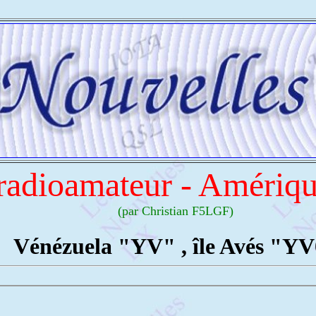
 radioamateur - Amériq
(par Christian F5LGF)
Vénézuela "YV" , île Avés "Y