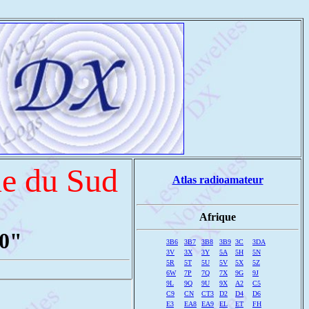
ue du Sud
Atlas radioamateur
Afrique
V0"
3B6
3B7
3B8
3B9
3C
3DA
3V
3X
3Y
5A
5H
5N
5R
5T
5U
5V
5X
5Z
6W
7P
7Q
7X
9G
9J
9L
9Q
9U
9X
A2
C5
C9
CN
CT3
D2
D4
D6
E3
EA8
EA9
EL
ET
FH