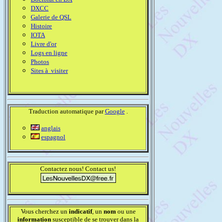
DXCC
Galerie de QSL
Histoire
IOTA
Livre d'or
Logs en ligne
Photos
Sites à visiter
Traduction automatique par
Google
.
anglais
espagnol
Contactez nous! Contact us!
Vous cherchez un
indicatif
, un
nom
ou une
information
susceptible de se trouver dans la