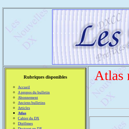
Atlas
Rubriques disponibles
Accueil
A propos du bulletin
Abonnement
Anciens bulletins
Articles
Atlas
Cahier du DX
Diplômes
Doctorat en DX