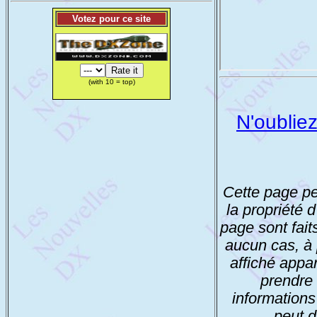
Votez pour ce site
(with 10 = top)
N'oubliez
Cette page peu
la propriété 
page sont fait
aucun cas, à p
affiché appar
prendre 
informations 
peut d