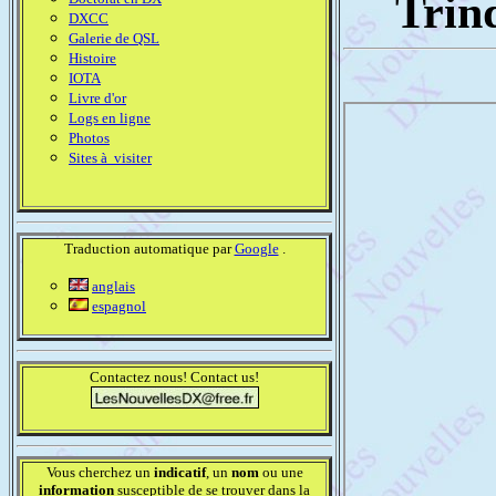
Trin
DXCC
Galerie de QSL
Histoire
IOTA
Livre d'or
Logs en ligne
Photos
Sites à visiter
Traduction automatique par
Google
.
anglais
espagnol
Contactez nous! Contact us!
Vous cherchez un
indicatif
, un
nom
ou une
information
susceptible de se trouver dans la