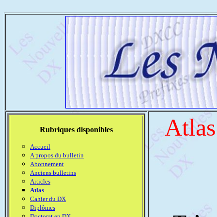
Atlas
Rubriques disponibles
Accueil
A propos du bulletin
Abonnement
Anciens bulletins
Articles
Atlas
Cahier du DX
Diplômes
Doctorat en DX