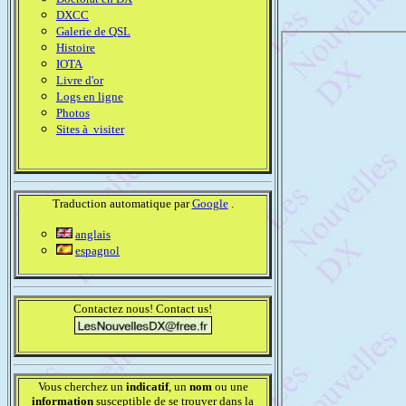
DXCC
Galerie de QSL
Histoire
IOTA
Livre d'or
Logs en ligne
Photos
Sites à visiter
Traduction automatique par
Google
.
anglais
espagnol
Contactez nous! Contact us!
Vous cherchez un
indicatif
, un
nom
ou une
information
susceptible de se trouver dans la