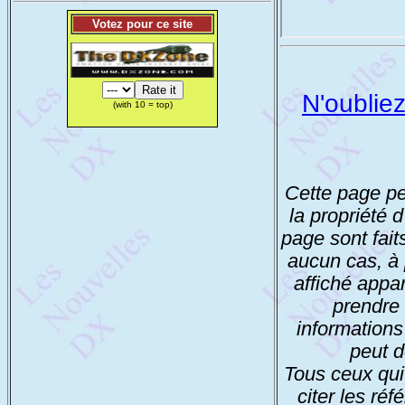
Votez pour ce site
N'oubliez
(with 10 = top)
Cette page peu
la propriété 
page sont fait
aucun cas, à p
affiché appar
prendre 
informations 
peut d
Tous ceux qui
citer les réf