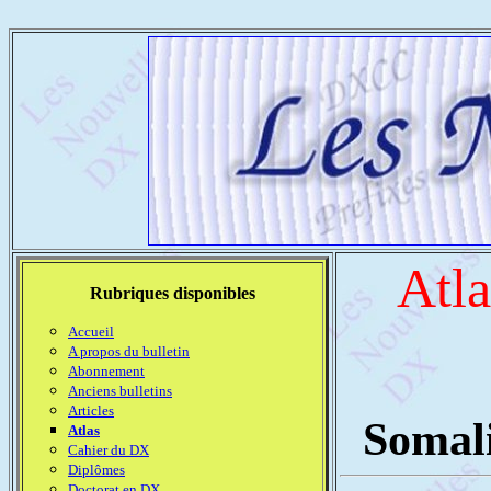
Atla
Rubriques disponibles
Accueil
A propos du bulletin
Abonnement
Anciens bulletins
Articles
Somal
Atlas
Cahier du DX
Diplômes
Doctorat en DX