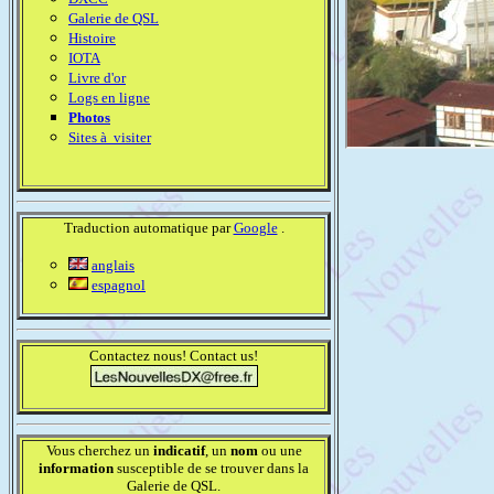
Galerie de QSL
Histoire
IOTA
Livre d'or
Logs en ligne
Photos
Sites à visiter
Traduction automatique par
Google
.
anglais
espagnol
Contactez nous! Contact us!
Vous cherchez un
indicatif
, un
nom
ou une
information
susceptible de se trouver dans la
Galerie de QSL.